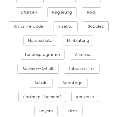
Ertrinken
Regierung
Rock
Simon Terodde
Insekta
Soziales
Naturschutz
Hirnblutung
Landesprogramm
Arnstadt
Sachsen-Anhalt
Lebensmittel
Schule
Sabotage
Saalburg-Ebersdorf
Konzerte
Bayern
Kitas