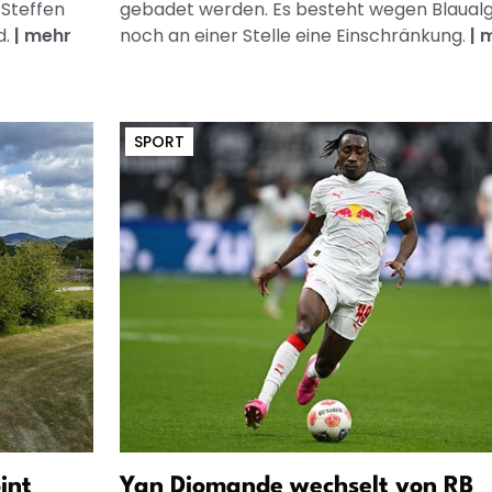
 Steffen
gebadet werden. Es besteht wegen Blaual
d.
|
mehr
noch an einer Stelle eine Einschränkung.
|
m
SPORT
int
Yan Diomande wechselt von RB