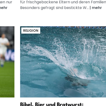
gen nur
für frischgebackene Eltern und deren Familien
ehr
Besonders gefragt sind bestickte W...
|
mehr
RELIGION
Bibel, Bier und Bratwurst: