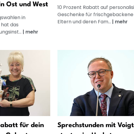
in Ost und West
10 Prozent Rabatt auf personalis
Geschenke für frischgebackene
gswahlen in
Eltern und deren Fam...
|
mehr
 hat das
ngsinst...
|
mehr
abatt für dein
Sprechstunden mit Voigt