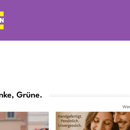
inke, Grüne.
We