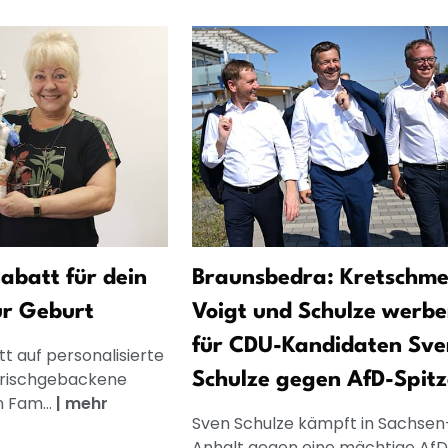
abatt für dein
Braunsbedra: Kretschme
ur Geburt
Voigt und Schulze werb
für CDU-Kandidaten Sve
t auf personalisierte
frischgebackene
Schulze gegen AfD-Spitz
n Fam...
|
mehr
Sven Schulze kämpft in Sachsen
Anhalt gegen eine mächtige AfD.