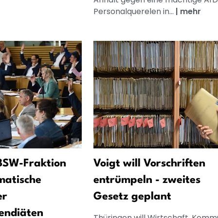
Personalquerelen in...
|
mehr
BSW-Fraktion
Voigt will Vorschriften
matische
entrümpeln - zweites
er
Gesetz geplant
endiäten
Thüringen will Wirtschaft, Kom