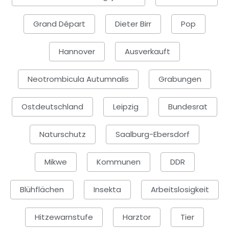
Grand Départ
Dieter Birr
Pop
Hannover
Ausverkauft
Neotrombicula Autumnalis
Grabungen
Ostdeutschland
Leipzig
Bundesrat
Naturschutz
Saalburg-Ebersdorf
Mikwe
Kommunen
DDR
Blühflächen
Insekta
Arbeitslosigkeit
Hitzewarnstufe
Harztor
Tier