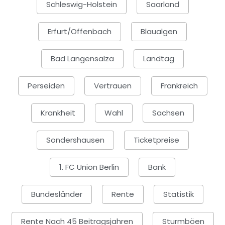
Schleswig-Holstein
Saarland
Erfurt/Offenbach
Blaualgen
Bad Langensalza
Landtag
Perseiden
Vertrauen
Frankreich
Krankheit
Wahl
Sachsen
Sondershausen
Ticketpreise
1. FC Union Berlin
Bank
Bundesländer
Rente
Statistik
Rente Nach 45 Beitragsjahren
Sturmböen