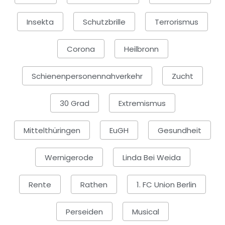
Insekta
Schutzbrille
Terrorismus
Corona
Heilbronn
Schienenpersonennahverkehr
Zucht
30 Grad
Extremismus
Mittelthüringen
EuGH
Gesundheit
Wernigerode
Linda Bei Weida
Rente
Rathen
1. FC Union Berlin
Perseiden
Musical