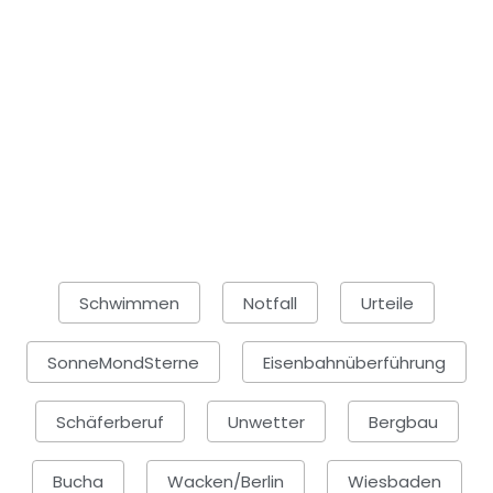
Schwimmen
Notfall
Urteile
SonneMondSterne
Eisenbahnüberführung
Schäferberuf
Unwetter
Bergbau
Bucha
Wacken/Berlin
Wiesbaden