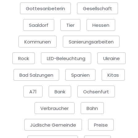
Gottesanbeterin
Gesellschaft
Saaldorf
Tier
Hessen
Kommunen
Sanierungsarbeiten
Rock
LED-Beleuchtung
Ukraine
Bad Salzungen
Spanien
Kitas
A71
Bank
Ochsenfurt
Verbraucher
Bahn
Jüdische Gemeinde
Preise