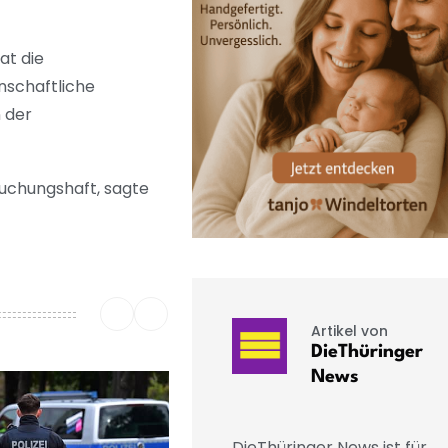
at die
nschaftliche
 der
suchungshaft, sagte
Artikel von
DieThüringer
News
DieThüringer News ist für