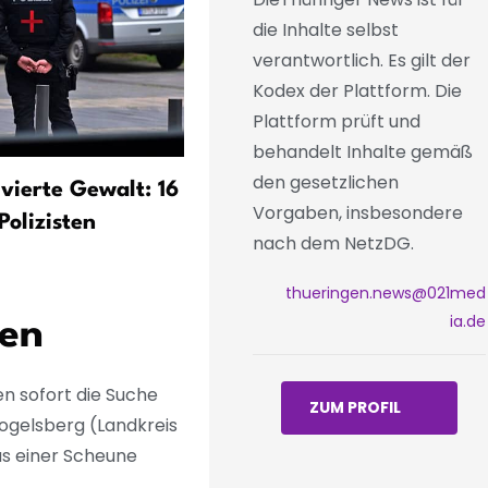
die Inhalte selbst
verantwortlich. Es gilt der
Kodex der Plattform. Die
Plattform prüft und
behandelt Inhalte gemäß
den gesetzlichen
ivierte Gewalt: 16
Fußballfan attackiert 14-
Vorgaben, insbesondere
Polizisten
Jährige wegen Trainings-
nach dem NetzDG.
Kleidung
thueringen.news@021med
ia.de
den
en sofort die Suche
ZUM PROFIL
ogelsberg (Landkreis
s einer Scheune