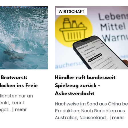
WIRTSCHAFT
d Bratwurst:
Händler ruft bundesweit
locken ins Freie
Spielzeug zurück -
Asbestverdacht
iensten nur an
enkt, kennt
Nachweise im Sand aus China be
eli...
|
mehr
Produktion: Nach Berichten aus
Australien, Neuseeland...
|
mehr