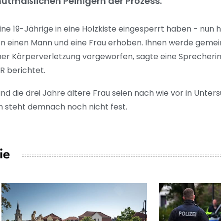
n mutmaßlichen Peinigern der Prozess.
ine 19-Jährige in eine Holzkiste eingesperrt haben - nun h
en einen Mann und eine Frau erhoben. Ihnen werde gemei
cher Körperverletzung vorgeworfen, sagte eine Sprecherin
R berichtet.
d die drei Jahre ältere Frau seien nach wie vor in Unter
in steht demnach noch nicht fest.
ie