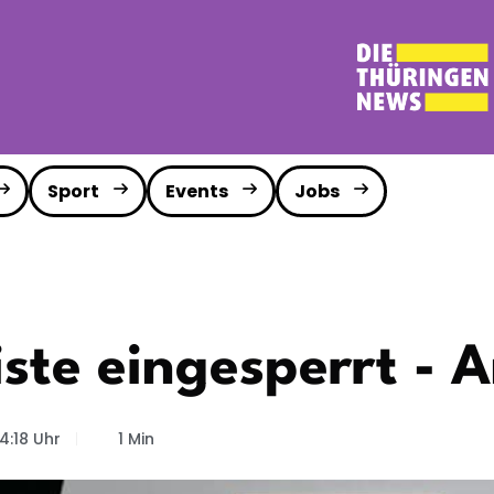
Sport
Events
Jobs
iste eingesperrt -
14:18 Uhr
1 Min