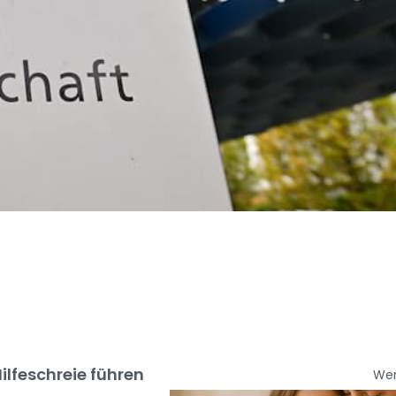
Hilfeschreie führen
We