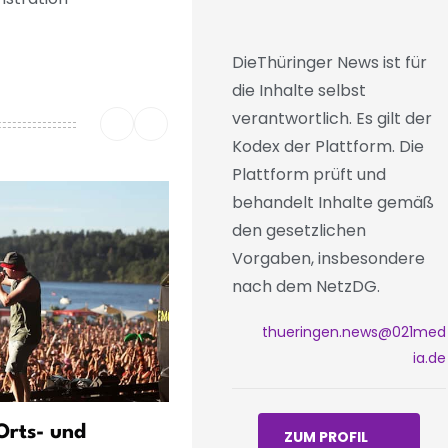
DieThüringer News ist für
die Inhalte selbst
verantwortlich. Es gilt der
Kodex der Plattform. Die
Plattform prüft und
behandelt Inhalte gemäß
den gesetzlichen
Vorgaben, insbesondere
nach dem NetzDG.
thueringen.news@021med
ia.de
 Orts- und
Bestseller auf den Domstuf
ZUM PROFIL