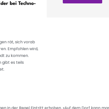
lder bei Techno-
Rockoper feierte Premiere
en rät, sich vorab
ren. Empfohlen wird,
tadt zu kommen.
gibt es teils
et.
n in der Regel Eintritt erhoben. «Auf dem Dorf kann man