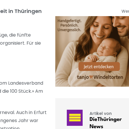
it in Thüringen
We
ge, die fünfte
rganisiert. Für sie
s vom Landesverband
 die 100 Stück.» Am
eval. Auch in Erfurt
Artikel von
DieThüringer
gangenes Jahr war
News
nstration