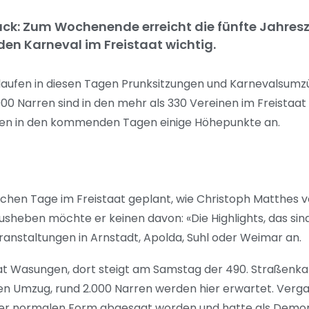
k: Zum Wochenende erreicht die fünfte Jahresze
den Karneval im Freistaat wichtig.
t laufen in diesen Tagen Prunksitzungen und Karnevalsumzü
00 Narren sind in den mehr als 330 Vereinen im Freistaat o
tehen in den kommenden Tagen einige Höhepunkte an.
schen Tage im Freistaat geplant, wie Christoph Matthe
usheben möchte er keinen davon: «Die Highlights, das sind
staltungen in Arnstadt, Apolda, Suhl oder Weimar an.
t Wasungen, dort steigt am Samstag der 490. Straßenkarn
ären Umzug, rund 2.000 Narren werden hier erwartet. Ver
einer normalen Form abgesagt worden und hatte als Demo