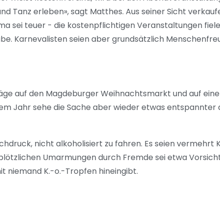
 und Tanz erleben», sagt Matthes. Aus seiner Sicht verkau
 sei teuer - die kostenpflichtigen Veranstaltungen fiele
e. Karnevalisten seien aber grundsätzlich Menschenfreun
läge auf den Magdeburger Weihnachtsmarkt und auf ein
iesem Jahr sehe die Sache aber wieder etwas entspannter 
chdruck, nicht alkoholisiert zu fahren. Es seien vermehrt
plötzlichen Umarmungen durch Fremde sei etwa Vorsicht
t niemand K.-o.-Tropfen hineingibt.