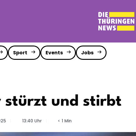
Sport
Events
Jobs
 stürzt und stirbt
025
13:40 Uhr
< 1 Min