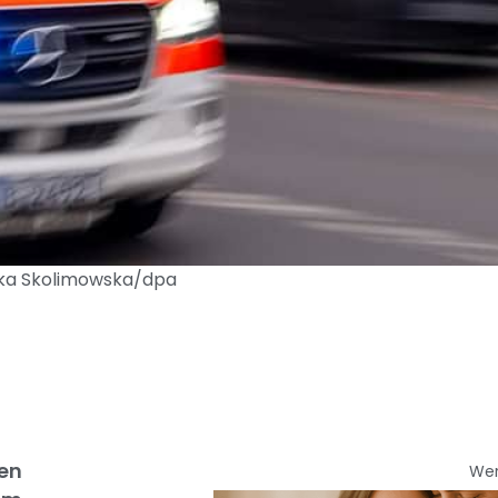
nika Skolimowska/dpa
nen
We