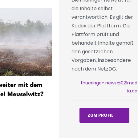
die Inhalte selbst
verantwortlich. Es gilt der
Kodex der Plattform. Die
Plattform prüft und
behandelt Inhalte gemäß
den gesetzlichen
Vorgaben, insbesondere
nach dem NetzDG.
thueringen.news@021med
weiter mit dem
Notarztwagen auf A4
ia.de
ei Meuselwitz?
verunfallt - Rettungsassis
verletzt
ZUM PROFIL