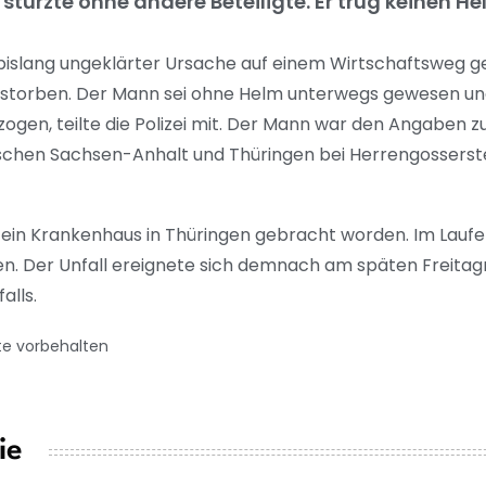
türzte ohne andere Beteiligte. Er trug keinen He
s bislang ungeklärter Ursache auf einem Wirtschaftsweg g
storben. Der Mann sei ohne Helm unterwegs gewesen un
gen, teilte die Polizei mit. Der Mann war den Angaben z
schen Sachsen-Anhalt und Thüringen bei Herrengosserst
n ein Krankenhaus in Thüringen gebracht worden. Im Laufe
n. Der Unfall ereignete sich demnach am späten Freitag
alls.
te vorbehalten
ie