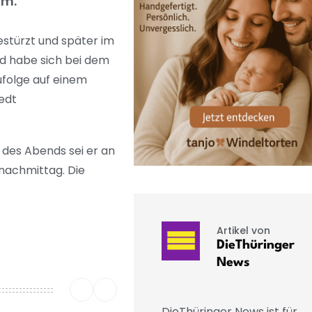
lm.
estürzt und später im
d habe sich bei dem
ufolge auf einem
edt
 des Abends sei er an
nachmittag. Die
Artikel von
DieThüringer
News
DieThüringer News ist für