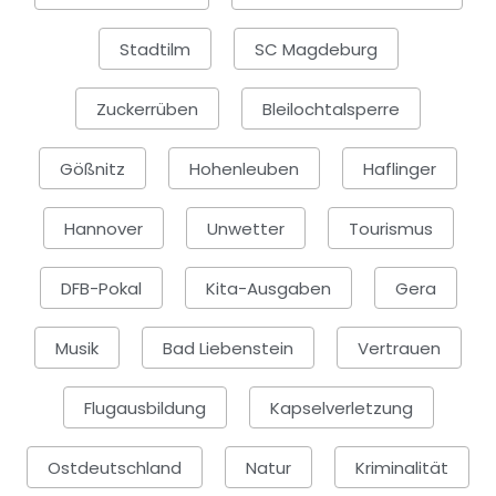
Stadtilm
SC Magdeburg
Zuckerrüben
Bleilochtalsperre
Gößnitz
Hohenleuben
Haflinger
Hannover
Unwetter
Tourismus
DFB-Pokal
Kita-Ausgaben
Gera
Musik
Bad Liebenstein
Vertrauen
Flugausbildung
Kapselverletzung
Ostdeutschland
Natur
Kriminalität