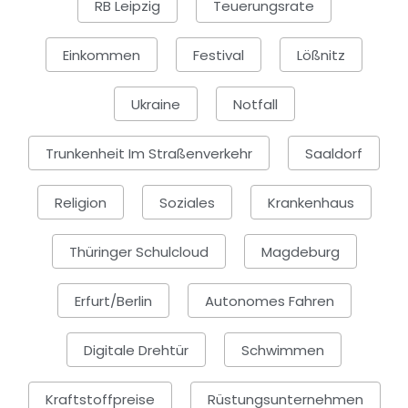
RB Leipzig
Teuerungsrate
Einkommen
Festival
Lößnitz
Ukraine
Notfall
Trunkenheit Im Straßenverkehr
Saaldorf
Religion
Soziales
Krankenhaus
Thüringer Schulcloud
Magdeburg
Erfurt/Berlin
Autonomes Fahren
Digitale Drehtür
Schwimmen
Kraftstoffpreise
Rüstungsunternehmen