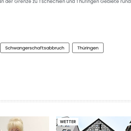
m an der Grenze zu Tschechien und Thüringen Gebiete run
Schwangerschaftsabbruch
Thüringen
WETTER