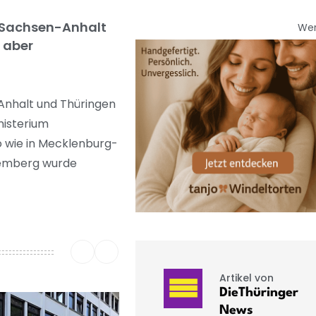
n, Sachsen-Anhalt
We
 aber
Anhalt und Thüringen
nisterium
o wie in Mecklenburg-
temberg wurde
Artikel von
DieThüringer
News