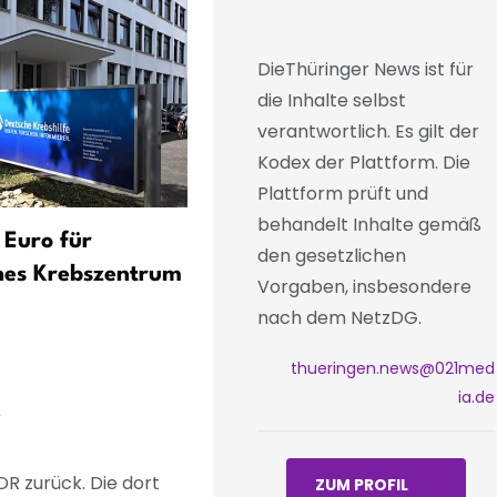
DieThüringer News ist für
die Inhalte selbst
verantwortlich. Es gilt der
Kodex der Plattform. Die
Plattform prüft und
behandelt Inhalte gemäß
 Euro für
Badeverbot am
den gesetzlichen
hes Krebszentrum
Bleilochstausee bei Harra
Vorgaben, insbesondere
aufgehoben – Badewarnu
nach dem NetzDG.
für Saaldorf bleibt
thueringen.news@021med
ia.de
z
DR zurück. Die dort
ZUM PROFIL