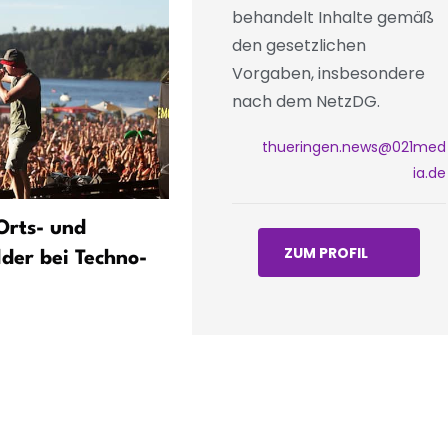
behandelt Inhalte gemäß
den gesetzlichen
Vorgaben, insbesondere
nach dem NetzDG.
thueringen.news@021med
ia.de
 Orts- und
Bestseller auf den Domstuf
ZUM PROFIL
lder bei Techno-
Rockoper feierte Premiere