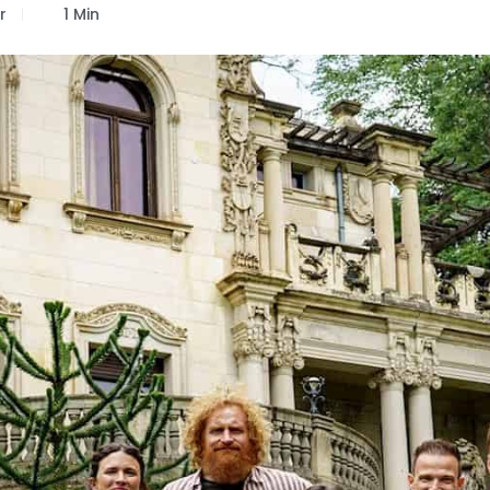
r
1 Min