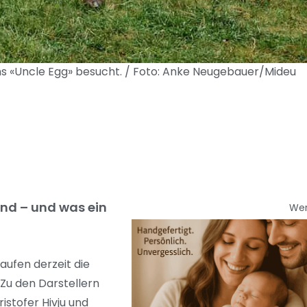
s «Uncle Egg» besucht. / Foto: Anke Neugebauer/Mideu
ind – und was ein
We
aufen derzeit die
 Zu den Darstellern
stofer Hivju und