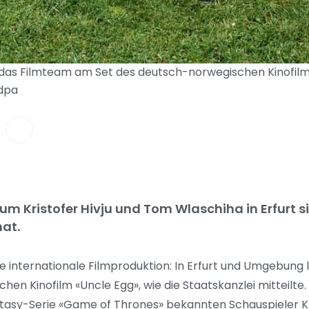
 das Filmteam am Set des deutsch-norwegischen Kinofilm
/dpa
um Kristofer Hivju und Tom Wlaschiha in Erfurt s
hat.
ine internationale Filmproduktion: In Erfurt und Umgebung l
en Kinofilm «Uncle Egg», wie die Staatskanzlei mitteilte.
ntasy-Serie «Game of Thrones» bekannten Schauspieler Kri