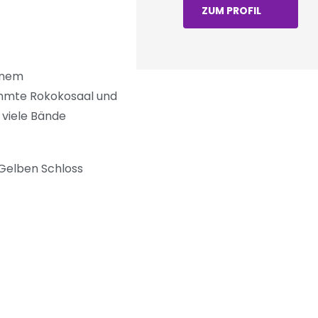
ZUM PROFIL
einem
ühmte Rokokosaal und
viele Bände
Gelben Schloss