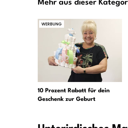
Mehr aus dieser Kategor
WERBUNG
rfurt wegen
10 Prozent Rabatt für dein
 bis Ende
Geschenk zur Geburt
n