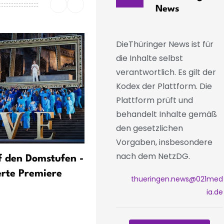
News
DieThüringer News ist für
die Inhalte selbst
verantwortlich. Es gilt der
Kodex der Plattform. Die
Plattform prüft und
behandelt Inhalte gemäß
den gesetzlichen
Vorgaben, insbesondere
nach dem NetzDG.
uf den Domstufen -
Zehntausende feiern Tech
erte Premiere
Festival «SonneMondStern
thueringen.news@021med
ia.de