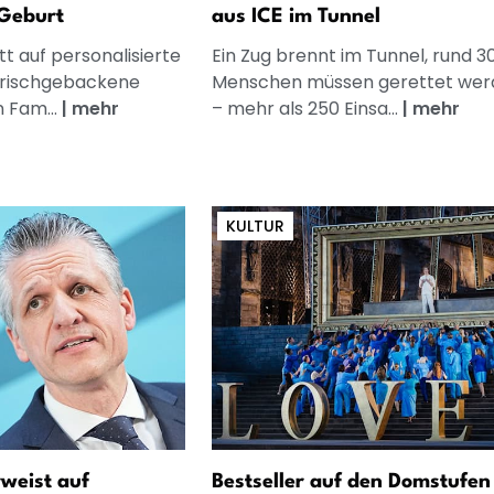
Geburt
aus ICE im Tunnel
t auf personalisierte
Ein Zug brennt im Tunnel, rund 3
frischgebackene
Menschen müssen gerettet wer
n Fam...
|
mehr
– mehr als 250 Einsa...
|
mehr
KULTUR
rweist auf
Bestseller auf den Domstufen