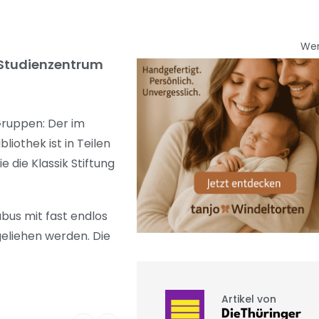
We
 Studienzentrum
Gruppen: Der im
othek ist in Teilen
 die Klassik Stiftung
bus mit fast endlos
eliehen werden. Die
Artikel von
DieThüringer