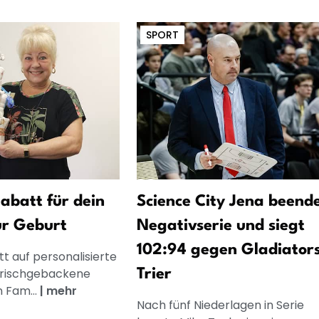
SPORT
abatt für dein
Science City Jena beend
ur Geburt
Negativserie und siegt
102:94 gegen Gladiator
t auf personalisierte
frischgebackene
Trier
n Fam...
|
mehr
Nach fünf Niederlagen in Serie