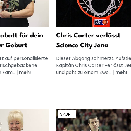
abatt für dein
Chris Carter verlässt
ur Geburt
Science City Jena
t auf personalisierte
Dieser Abgang schmerzt. Aufsti
frischgebackene
Kapitän Chris Carter verlässt Je
n Fam...
|
mehr
und geht zu einem Zwe...
|
mehr
SPORT