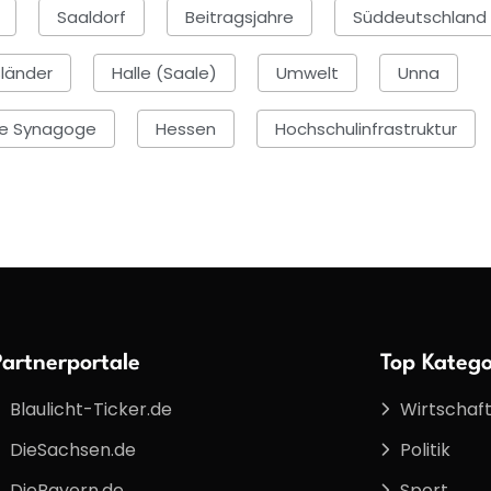
Saaldorf
Beitragsjahre
Süddeutschland
länder
Halle (Saale)
Umwelt
Unna
te Synagoge
Hessen
Hochschulinfrastruktur
Partnerportale
Top Katego
Blaulicht-Ticker.de
Wirtschaf
DieSachsen.de
Politik
DieBayern.de
Sport