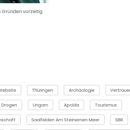
n Gründen vorzeitig
Website
Thüringen
Archäologie
Vertraue
Drogen
Ungarn
Apolda
Tourismus
nschaft
Saalfelden Am Steinernen Meer
SBR