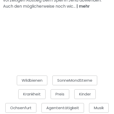
vorzeitigen Abstieg beim Spiel in Jena abwenden.
Auch den möglicherweise noch wic...
|
mehr
Wildbienen
SonneMondSterne
Krankheit
Preis
Kinder
Ochsenfurt
Agententätigkeit
Musik