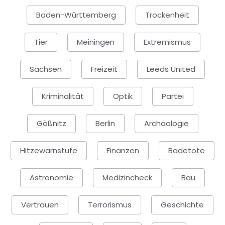
Baden-Württemberg
Trockenheit
Tier
Meiningen
Extremismus
Sachsen
Freizeit
Leeds United
Kriminalität
Optik
Partei
Gößnitz
Berlin
Archäologie
Hitzewarnstufe
Finanzen
Badetote
Astronomie
Medizincheck
Bau
Vertrauen
Terrorismus
Geschichte