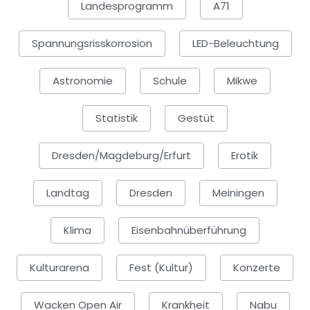
Landesprogramm
A71
Spannungsrisskorrosion
LED-Beleuchtung
Astronomie
Schule
Mikwe
Statistik
Gestüt
Dresden/Magdeburg/Erfurt
Erotik
Landtag
Dresden
Meiningen
Klima
Eisenbahnüberführung
Kulturarena
Fest (Kultur)
Konzerte
Wacken Open Air
Krankheit
Nabu