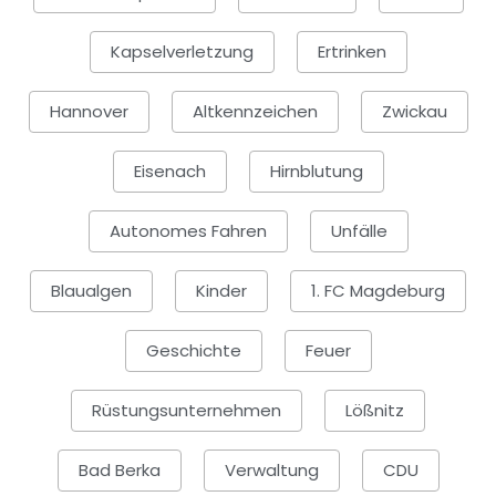
Kapselverletzung
Ertrinken
Hannover
Altkennzeichen
Zwickau
Eisenach
Hirnblutung
Autonomes Fahren
Unfälle
Blaualgen
Kinder
1. FC Magdeburg
Geschichte
Feuer
Rüstungsunternehmen
Lößnitz
Bad Berka
Verwaltung
CDU