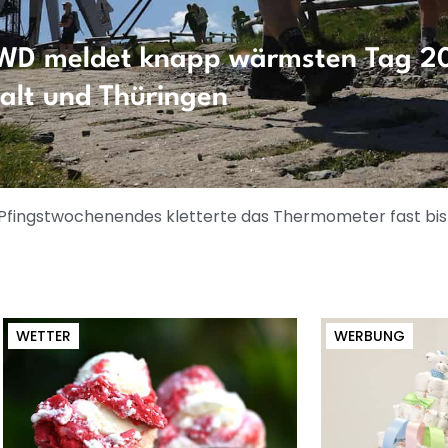
WD meldet knapp wärmsten Tag 20
alt und Thüringen
n Pfingstwochenendes kletterte das Thermometer fast bi
WETTER
WERBUNG