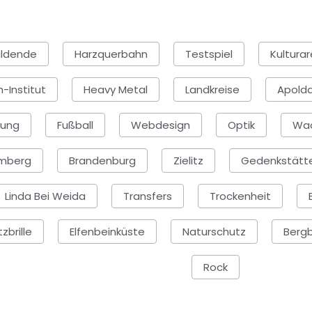
ildende
Harzquerbahn
Testspiel
Kultura
-Institut
Heavy Metal
Landkreise
Apold
hung
Fußball
Webdesign
Optik
Wac
mberg
Brandenburg
Zielitz
Gedenkstätt
Linda Bei Weida
Transfers
Trockenheit
zbrille
Elfenbeinküste
Naturschutz
Berg
Rock