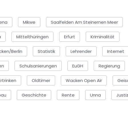
rena
Mikwe
Saalfelden Am Steinernen Meer
a
Mittelthüringen
Erfurt
Kriminalität
ken/Berlin
Statistik
Lehrender
Internet
en
Schulsanierungen
EuGH
Regierung
Ertrinken
Oldtimer
Wacken Open Air
Geis
bau
Geschichte
Rente
Unna
Justi