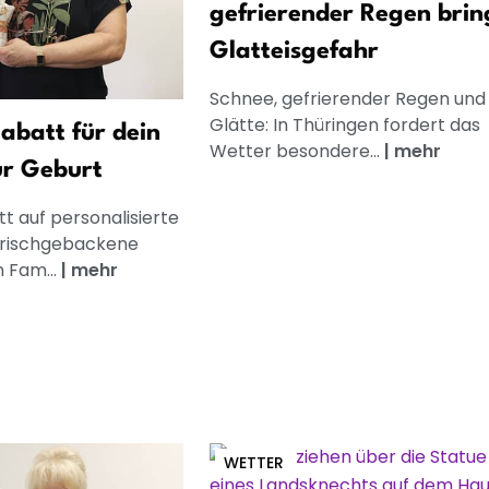
gefrierender Regen bri
Glatteisgefahr
Schnee, gefrierender Regen und
Glätte: In Thüringen fordert das
abatt für dein
Wetter besondere...
|
mehr
ur Geburt
t auf personalisierte
frischgebackene
n Fam...
|
mehr
WETTER