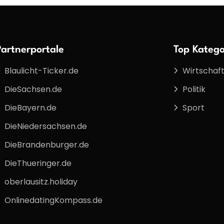
Partnerportale
Top Katego
Blaulicht-Ticker.de
Wirtschaf
DieSachsen.de
Politik
DieBayern.de
Sport
DieNiedersachsen.de
DieBrandenburger.de
DieThueringer.de
oberlausitz.holiday
OnlinedatingKompass.de