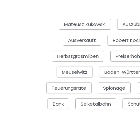
Mateusz Zukowski
Auszub
Ausverkauft
Robert Koch
Herbstgrasmilben
Preiserhö
Meuselwitz
Baden-Württe
Teuerungsrate
Spionage
Bank
Selketalbahn
Schut