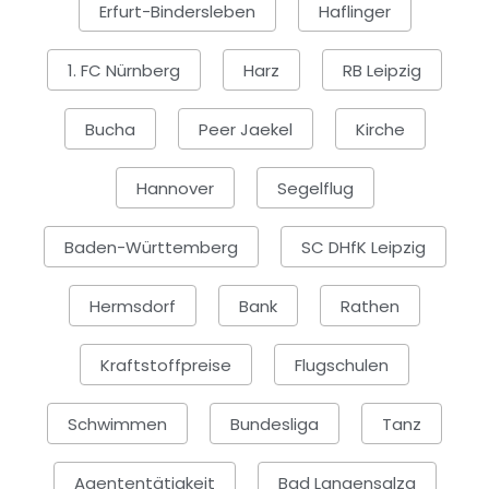
Erfurt-Bindersleben
Haflinger
1. FC Nürnberg
Harz
RB Leipzig
Bucha
Peer Jaekel
Kirche
Hannover
Segelflug
Baden-Württemberg
SC DHfK Leipzig
Hermsdorf
Bank
Rathen
Kraftstoffpreise
Flugschulen
Schwimmen
Bundesliga
Tanz
Agententätigkeit
Bad Langensalza