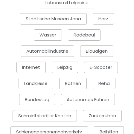
Lebensmittelpreise
Städtische Museen Jena
Harz
Wasser
Radebeul
Automobilindustrie
Blaualgen
Internet
Leipzig
E-Scooter
Landkreise
Rathen
Reha
Bundestag
Autonomes Fahren
Schmidtstedter Knoten
Zuckerrüben
Schienenpersonennahverkehr
Beihilfen