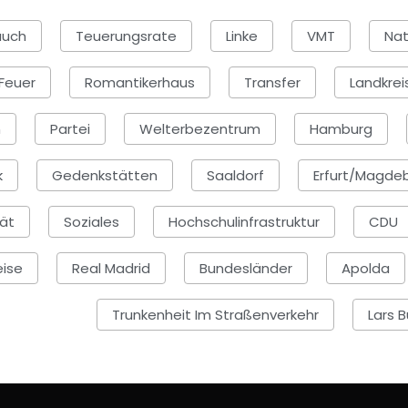
auch
Teuerungsrate
Linke
VMT
Nat
Feuer
Romantikerhaus
Transfer
Landkrei
n
Partei
Welterbezentrum
Hamburg
k
Gedenkstätten
Saaldorf
Erfurt/Magde
tät
Soziales
Hochschulinfrastruktur
CDU
eise
Real Madrid
Bundesländer
Apolda
Trunkenheit Im Straßenverkehr
Lars 