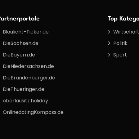
Partnerportale
Top Katego
Blaulicht-Ticker.de
Wirtschaf
DieSachsen.de
Politik
DieBayern.de
Sport
DieNiedersachsen.de
DieBrandenburger.de
DieThueringer.de
oberlausitz.holiday
OnlinedatingKompass.de