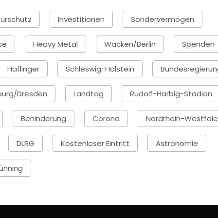
urschutz
Investitionen
Sondervermögen
se
Heavy Metal
Wacken/Berlin
Spenden
Haflinger
Schleswig-Holstein
Bundesregierun
burg/Dresden
Landtag
Rudolf-Harbig-Stadion
Behinderung
Corona
Nordrhein-Westfal
DLRG
Kostenloser Eintritt
Astronomie
Bünning