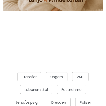
Transfer
Ungarn
VMT
Lebensmittel
Festnahme
Jena/Leipzig
Dresden
Polizei