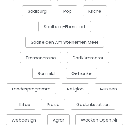
Saalburg
Pop
Kirche
Saalburg-Ebersdorf
Saalfelden Am Steinernen Meer
Trassenpreise
Dorfkümmerer
Römhild
Getränke
Landesprogramm
Religion
Museen
Kitas
Preise
Gedenkstätten
Webdesign
Agrar
Wacken Open Air