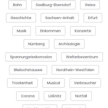
Bahn
Saalburg-Ebersdorf
Geisa
Geschichte
Sachsen-Anhalt
Erfurt
Musik
Einkommen
Konzerte
Nürnberg
Archäologie
Spannungsrisskorrosion
Welterbezentrum
Bleilochstausee
Nordrhein-Westfalen
Trockenheit
Musical
Verbraucher
Corona
Lößnitz
Notfall