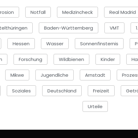
rosion
Notfall
Medizincheck
Real Madrid
telthüringen
Baden-Württemberg
VMT
1
Hessen
Wasser
Sonnenfinsternis
P
n
Forschung
Wildbienen
Kinder
Ha
Mikwe
Jugendliche
Arnstadt
Prozes
Soziales
Deutschland
Freizeit
Getr
Urteile