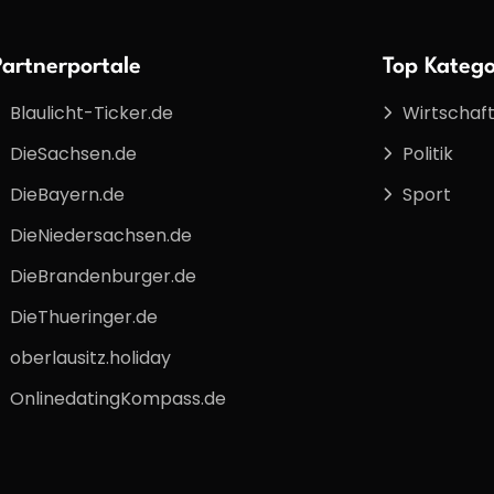
Partnerportale
Top Katego
Blaulicht-Ticker.de
Wirtschaf
DieSachsen.de
Politik
DieBayern.de
Sport
DieNiedersachsen.de
DieBrandenburger.de
DieThueringer.de
oberlausitz.holiday
OnlinedatingKompass.de