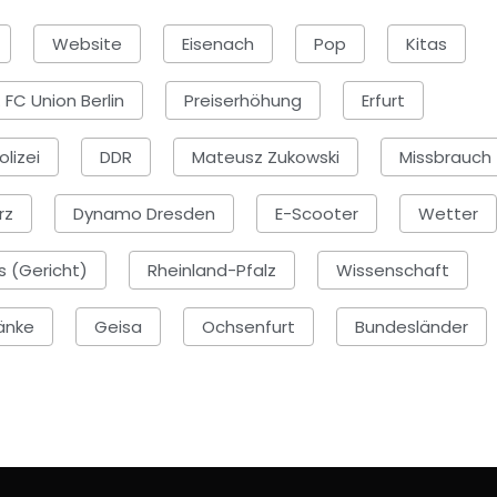
Website
Eisenach
Pop
Kitas
. FC Union Berlin
Preiserhöhung
Erfurt
olizei
DDR
Mateusz Zukowski
Missbrauch
rz
Dynamo Dresden
E-Scooter
Wetter
s (Gericht)
Rheinland-Pfalz
Wissenschaft
änke
Geisa
Ochsenfurt
Bundesländer