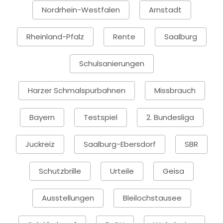
Nordrhein-Westfalen
Arnstadt
Rheinland-Pfalz
Rente
Saalburg
Schulsanierungen
Harzer Schmalspurbahnen
Missbrauch
Bayern
Testspiel
2. Bundesliga
Juckreiz
Saalburg-Ebersdorf
SBR
Schutzbrille
Urteile
Geisa
Ausstellungen
Bleilochstausee