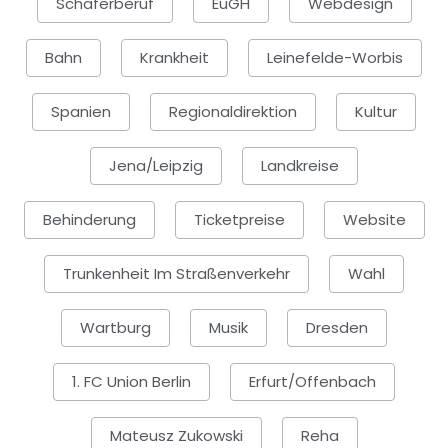
Schäferberuf
EuGH
Webdesign
Bahn
Krankheit
Leinefelde-Worbis
Spanien
Regionaldirektion
Kultur
Jena/Leipzig
Landkreise
Behinderung
Ticketpreise
Website
Trunkenheit Im Straßenverkehr
Wahl
Wartburg
Musik
Dresden
1. FC Union Berlin
Erfurt/Offenbach
Mateusz Zukowski
Reha