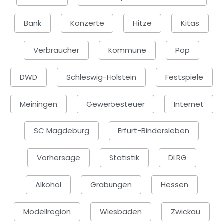
Bank
Konzerte
Hitze
Kitas
Verbraucher
Kommune
Pop
DWD
Schleswig-Holstein
Festspiele
Meiningen
Gewerbesteuer
Internet
SC Magdeburg
Erfurt-Bindersleben
Vorhersage
Statistik
DLRG
Alkohol
Grabungen
Hessen
Modellregion
Wiesbaden
Zwickau