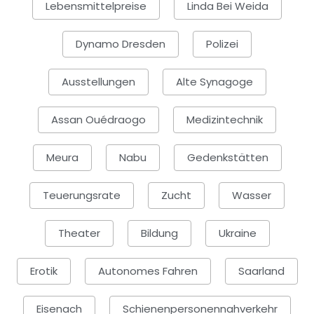
Lebensmittelpreise
Linda Bei Weida
Dynamo Dresden
Polizei
Ausstellungen
Alte Synagoge
Assan Ouédraogo
Medizintechnik
Meura
Nabu
Gedenkstätten
Teuerungsrate
Zucht
Wasser
Theater
Bildung
Ukraine
Erotik
Autonomes Fahren
Saarland
Eisenach
Schienenpersonennahverkehr