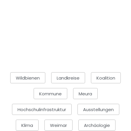
Wildbienen
Landkreise
Koalition
Kommune
Meura
Hochschulinfrastruktur
Ausstellungen
Klima
Weimar
Archäologie