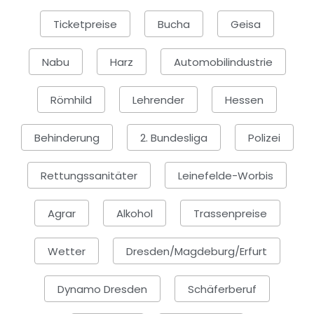
Ticketpreise
Bucha
Geisa
Nabu
Harz
Automobilindustrie
Römhild
Lehrender
Hessen
Behinderung
2. Bundesliga
Polizei
Rettungssanitäter
Leinefelde-Worbis
Agrar
Alkohol
Trassenpreise
Wetter
Dresden/Magdeburg/Erfurt
Dynamo Dresden
Schäferberuf