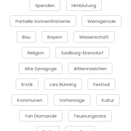
Spenden
Hirnblutung
Partielle Sonnenfinsternis
Wernigerode
Bau
Bayern
Wissenschaft
Religion
Saalburg-Ebersdorf
Alte Synagoge
Altkennzeichen
Erotik
Lars Bünning
Festival
Kommunen
Vorhersage
Kultur
Yan Diomande
Teuerungsrate