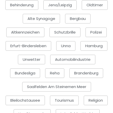
Behinderung
Jena/Leipzig
Oldtimer
Alte Synagoge
Bergbau
Altkennzeichen
Schutzbrille
Polizei
Erfurt-Bindersleben
Unna
Hamburg
Unwetter
Automobilindustrie
Bundesliga
Reha
Brandenburg
Saalfelden Am Steinernen Meer
Bleilochstausee
Tourismus
Religion