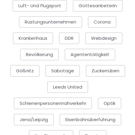
Luft- Und Flugsport
Gottesanbeterin
Rüstungsunternehmen
Corona
Krankenhaus
DDR
Webdesign
Bevölkerung
Agententätigkeit
Gößnitz
Sabotage
Zuckerrüben
Leeds United
Schienenpersonennahverkehr
Optik
Jena/Leipzig
Eisenbahnüberführung