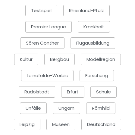
Testspiel
Rheinland-Pfalz
Premier League
Krankheit
Sören Gonther
Flugausbildung
Kultur
Bergbau
Modellregion
Leinefelde-Worbis
Forschung
Rudolstadt
Erfurt
Schule
Unfälle
Ungarn
Römhild
Leipzig
Museen
Deutschland