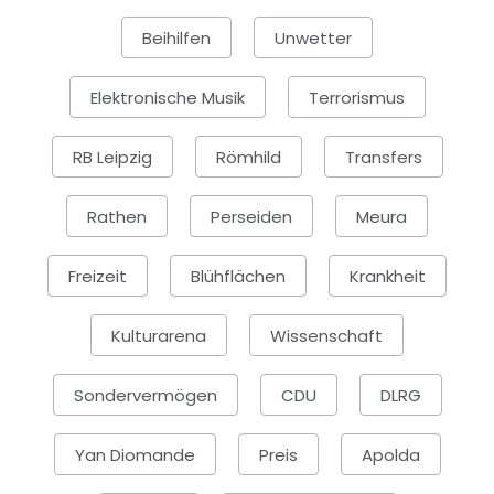
Beihilfen
Unwetter
Elektronische Musik
Terrorismus
RB Leipzig
Römhild
Transfers
Rathen
Perseiden
Meura
Freizeit
Blühflächen
Krankheit
Kulturarena
Wissenschaft
Sondervermögen
CDU
DLRG
Yan Diomande
Preis
Apolda