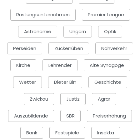
Rüstungsunternehmen
Premier League
Astronomie
Ungarn
Optik
Perseiden
Zuckerrüben
Nahverkehr
Kirche
Lehrender
Alte Synagoge
Wetter
Dieter Birr
Geschichte
Zwickau
Justiz
Agrar
Auszubildende
SBR
Preiserhöhung
Bank
Festspiele
Insekta