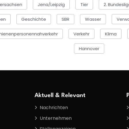
ersachsen
Jena/Leipzig
Tier
2. Bundesli
gen
Geschichte
SBR
Wasser
Verwa
hienenpersonennahverkehr
Verkehr
Klima
Hannover
Aktuell & Relevant
Nachrichten
Unternehmen
Stellenanzeigen