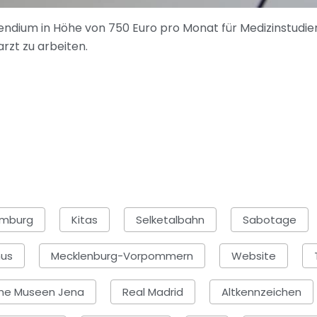
pendium in Höhe von 750 Euro pro Monat für Medizinstudie
arzt zu arbeiten.
mburg
Kitas
Selketalbahn
Sabotage
mus
Mecklenburg-Vorpommern
Website
che Museen Jena
Real Madrid
Altkennzeichen