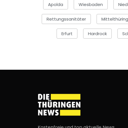
Apolda
Wiesbaden
Nied
Rettungssanitäter
Mittelthürin
Erfurt
Hardrock
Sc
Kostenfreie und top aktuelle News