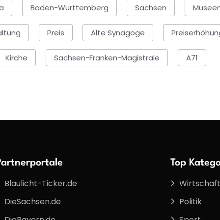
ga
Baden-Württemberg
Sachsen
Musee
ltung
Preis
Alte Synagoge
Preiserhöhun
Kirche
Sachsen-Franken-Magistrale
A71
Partnerportale
Top Katego
Blaulicht-Ticker.de
Wirtschaf
DieSachsen.de
Politik
DieBayern.de
Sport