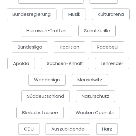
Bundesregierung
Musik
Kulturarena
Heimweh-Treffen
Schutzbrille
Bundesliga
Koalition
Radebeul
Apolda
Sachsen-Anhalt
Lehrender
Webdesign
Meuselwitz
Süddeutschland
Naturschutz
Bleilochstausee
Wacken Open Air
CDU
Auszubildende
Harz