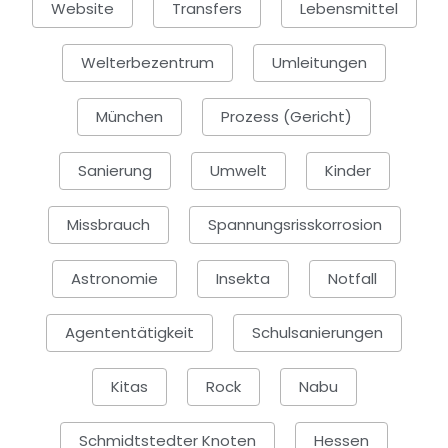
Website
Transfers
Lebensmittel
Welterbezentrum
Umleitungen
München
Prozess (Gericht)
Sanierung
Umwelt
Kinder
Missbrauch
Spannungsrisskorrosion
Astronomie
Insekta
Notfall
Agententätigkeit
Schulsanierungen
Kitas
Rock
Nabu
Schmidtstedter Knoten
Hessen