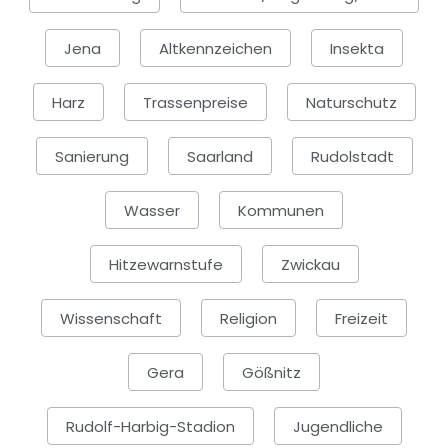
Jena
Altkennzeichen
Insekta
Harz
Trassenpreise
Naturschutz
Sanierung
Saarland
Rudolstadt
Wasser
Kommunen
Hitzewarnstufe
Zwickau
Wissenschaft
Religion
Freizeit
Gera
Gößnitz
Rudolf-Harbig-Stadion
Jugendliche