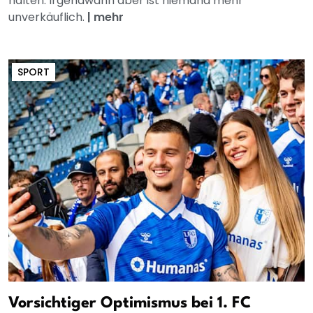
halten. Irgendwann aber ist niemand mehr
unverkäuflich.
|
mehr
SPORT
Vorsichtiger Optimismus bei 1. FC