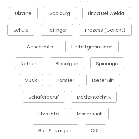
Ukraine
Saalburg
Linda Bei Weida
Schule
Haflinger
Prozess (Gericht)
Geschichte
Herbstgrasmilben
Rathen
Blaualgen
Spionage
Musik
Transfer
Dieter Birr
Schäferberuf
Medizintechnik
Hitzetote
Missbrauch
Bad Salzungen
CDU