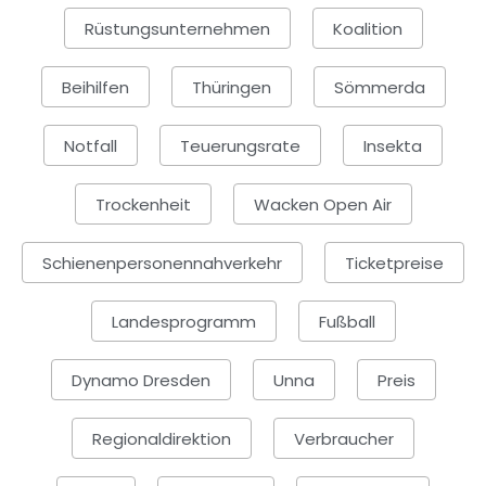
Rüstungsunternehmen
Koalition
Beihilfen
Thüringen
Sömmerda
Notfall
Teuerungsrate
Insekta
Trockenheit
Wacken Open Air
Schienenpersonennahverkehr
Ticketpreise
Landesprogramm
Fußball
Dynamo Dresden
Unna
Preis
Regionaldirektion
Verbraucher