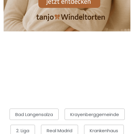
Bad Langensalza
Krayenberggemeinde
2. Liga
Real Madrid
Krankenhaus