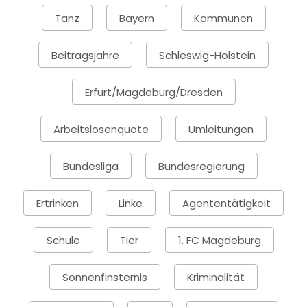
Tanz
Bayern
Kommunen
Beitragsjahre
Schleswig-Holstein
Erfurt/Magdeburg/Dresden
Arbeitslosenquote
Umleitungen
Bundesliga
Bundesregierung
Ertrinken
Linke
Agententätigkeit
Schule
Tier
1. FC Magdeburg
Sonnenfinsternis
Kriminalität