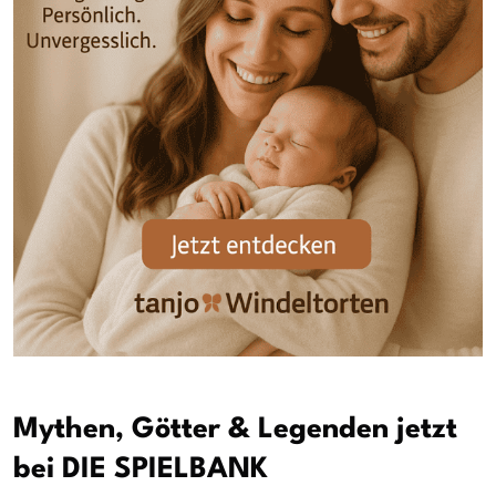
Mythen, Götter & Legenden jetzt
bei DIE SPIELBANK