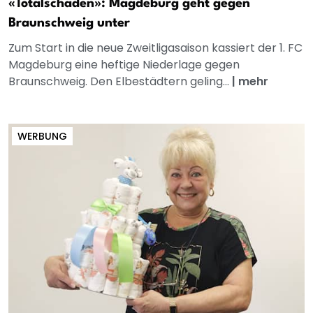
«Totalschaden»: Magdeburg geht gegen
Braunschweig unter
Zum Start in die neue Zweitligasaison kassiert der 1. FC
Magdeburg eine heftige Niederlage gegen
Braunschweig. Den Elbestädtern geling...
|
mehr
WERBUNG