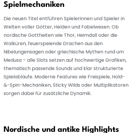
Spielmechaniken
Die neuen Titel entführen Spielerinnen und Spieler in
Welten voller Götter, Helden und Fabelwesen. Ob
nordische Gottheiten wie Thor, Heimdall oder die
Walküren, feuerspeiende Drachen aus den
Nibelungensagen oder griechische Mythen rund um
Medusa – alle Slots setzen auf hochwertige Grafiken,
thematisch passende Sounds und klar strukturierte
Spielabläufe. Moderne Features wie Freispiele, Hold-
&-Spin-Mechaniken, Sticky Wilds oder Multiplikatoren
sorgen dabei für zusätzliche Dynamik.
Nordische und antike Highlights