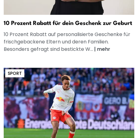
10 Prozent Rabatt für dein Geschenk zur Geburt
10 Prozent Rabatt auf personalisierte Geschenke für
frischgebackene Eltern und deren Familien.
Besonders gefragt sind bestickte W...
|
mehr
SPORT