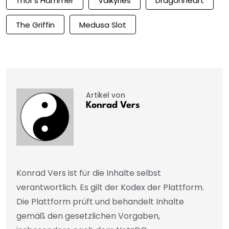
Thor’s Hammer
Valkyries
Dragonheart
The Griffin
Medusa Slot
Artikel von
Konrad Vers
Konrad Vers ist für die Inhalte selbst
verantwortlich. Es gilt der Kodex der Plattform.
Die Plattform prüft und behandelt Inhalte
gemäß den gesetzlichen Vorgaben,