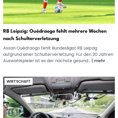
RB Leipzig: Ouédraogo fehlt mehrere Wochen
nach Schulterverletzung
Assan Ouédraogo fehlt Bundesligist RB Leipzig
aufgrund einer Schulterverletzung. Für den 20 Jahren
Auswahlspieler ist es der nächste gesund...
|
mehr
WIRTSCHAFT