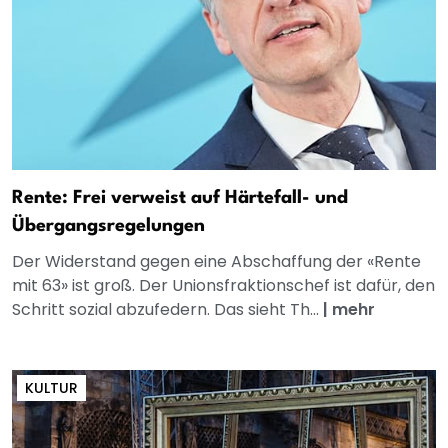
Rente: Frei verweist auf Härtefall- und
Übergangsregelungen
Der Widerstand gegen eine Abschaffung der «Rente
mit 63» ist groß. Der Unionsfraktionschef ist dafür, den
Schritt sozial abzufedern. Das sieht Th...
|
mehr
KULTUR