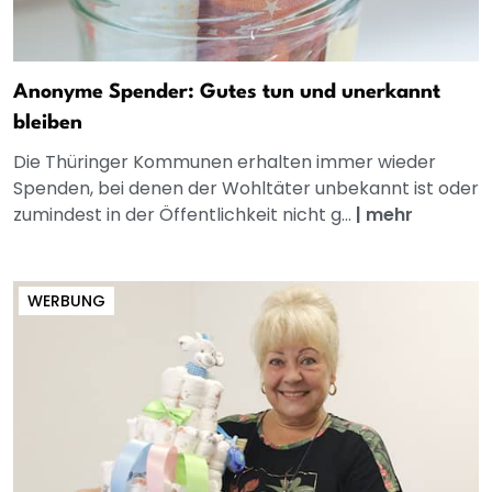
Anonyme Spender: Gutes tun und unerkannt
bleiben
Die Thüringer Kommunen erhalten immer wieder
Spenden, bei denen der Wohltäter unbekannt ist oder
zumindest in der Öffentlichkeit nicht g...
|
mehr
WERBUNG