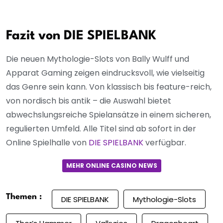
Fazit von DIE SPIELBANK
Die neuen Mythologie-Slots von Bally Wulff und
Apparat Gaming zeigen eindrucksvoll, wie vielseitig
das Genre sein kann. Von klassisch bis feature-reich,
von nordisch bis antik – die Auswahl bietet
abwechslungsreiche Spielansätze in einem sicheren,
regulierten Umfeld. Alle Titel sind ab sofort in der
Online Spielhalle von
DIE SPIELBANK
verfügbar.
MEHR ONLINE CASINO NEWS
Themen :
DIE SPIELBANK
Mythologie-Slots