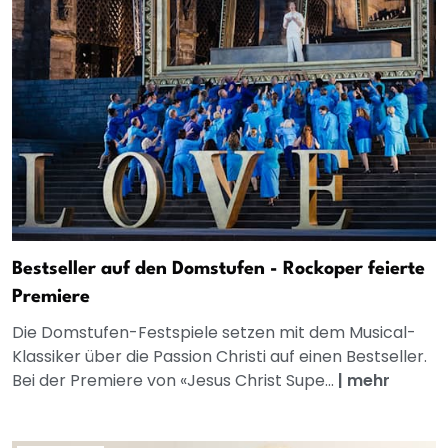
Bestseller auf den Domstufen - Rockoper feierte
Premiere
Die Domstufen-Festspiele setzen mit dem Musical-
Klassiker über die Passion Christi auf einen Bestseller.
Bei der Premiere von «Jesus Christ Supe...
|
mehr