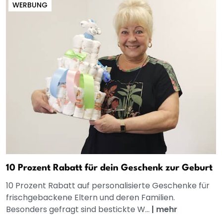
WERBUNG
10 Prozent Rabatt für dein Geschenk zur Geburt
10 Prozent Rabatt auf personalisierte Geschenke für
frischgebackene Eltern und deren Familien.
Besonders gefragt sind bestickte W...
|
mehr