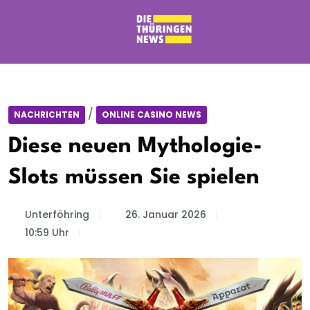
/
NACHRICHTEN
ONLINE CASINO NEWS
Diese neuen Mythologie-
Slots müssen Sie spielen
Unterföhring
26. Januar 2026
10:59 Uhr