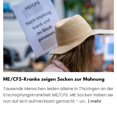
ME/CFS-Kranke zeigen Socken zur Mahnung
Tausende Menschen leiden alleine in Thüringen an der
Erschöpfungskrankheit ME/CFS. Mit Socken haben sie
nun auf sich aufmerksam gemacht – un...
|
mehr