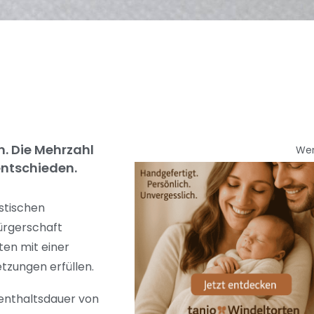
. Die Mehrzahl
We
entschieden.
stischen
ürgerschaft
ten mit einer
etzungen erfüllen.
enthaltsdauer von