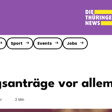
Sport
Events
Jobs
santräge vor allem
hr
2 Min