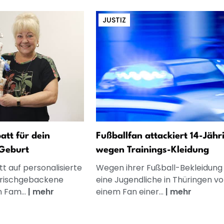
JUSTIZ
att für dein
Fußballfan attackiert 14-Jähr
Geburt
wegen Trainings-Kleidung
t auf personalisierte
Wegen ihrer Fußball-Bekleidung 
frischgebackene
eine Jugendliche in Thüringen v
n Fam...
|
mehr
einem Fan einer...
|
mehr