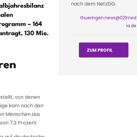
nach dem NetzDG.
albjahresbilanz
Thüringen: Insekta-Projekt
alen
zeigt Erfolge – mehr
thueringen.news@021med
programm – 164
Wildbienen und Tagfalter
ia.de
antragt, 130 Mio.
ZUM PROFIL
ren
tellt, von denen
träge kam nach den
von Menschen aus
von 7,3 Prozent.
er auf die deutsche