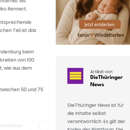
nternet via
aiko Rennert.
 entsprechende
hen Teil ist das
andenburg beim
breiten von 100
t, wie aus dem
Artikel von
DieThüringer
News
 zwischen 50 und 75
DieThüringer News ist für
die Inhalte selbst
verantwortlich. Es gilt der
Kodex der Plattform. Die