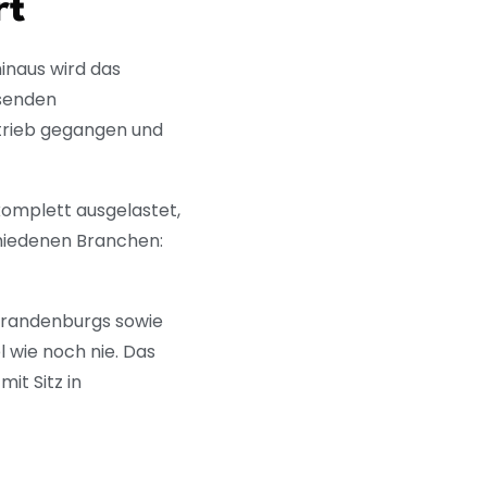
rt
inaus wird das
hsenden
etrieb gegangen und
komplett ausgelastet,
chiedenen Branchen:
 Brandenburgs sowie
l wie noch nie. Das
it Sitz in