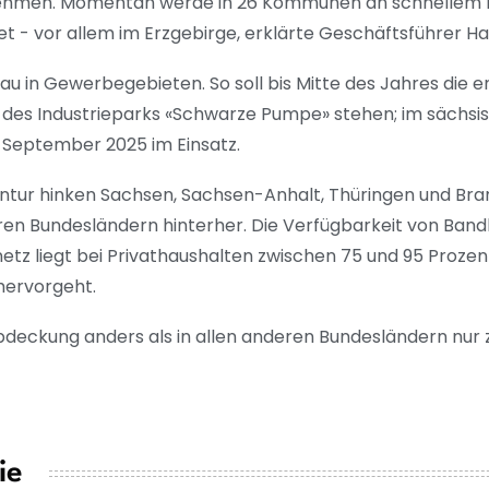
nehmen. Momentan werde in 26 Kommunen an schnellem I
et - vor allem im Erzgebirge, erklärte Geschäftsführer H
 in Gewerbegebieten. So soll bis Mitte des Jahres die
 des Industrieparks «Schwarze Pumpe» stehen; im sächsisc
 September 2025 im Einsatz.
entur hinken Sachsen, Sachsen-Anhalt, Thüringen und Br
ren Bundesländern hinterher. Die Verfügbarkeit von Band
tz liegt bei Privathaushalten zwischen 75 und 95 Prozen
hervorgeht.
Abdeckung anders als in allen anderen Bundesländern nur
ie