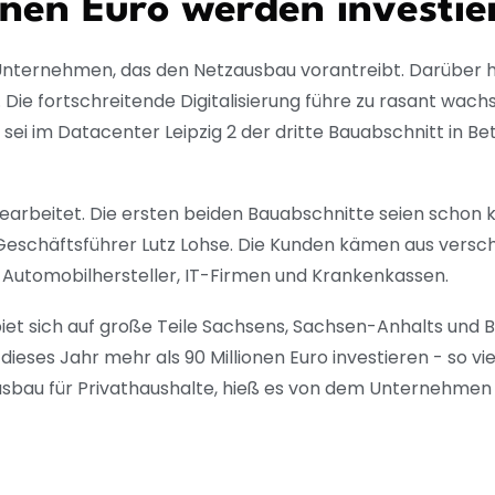
onen Euro werden investie
le Unternehmen, das den Netzausbau vorantreibt. Darüber h
Die fortschreitende Digitalisierung führe zu rasant wac
sei im Datacenter Leipzig 2 der dritte Bauabschnitt in B
earbeitet. Die ersten beiden Bauabschnitte seien schon 
 Geschäftsführer Lutz Lohse. Die Kunden kämen aus vers
Automobilhersteller, IT-Firmen und Krankenkassen.
biet sich auf große Teile Sachsens, Sachsen-Anhalts und
ieses Jahr mehr als 90 Millionen Euro investieren - so vie
sbau für Privathaushalte, hieß es von dem Unternehmen m