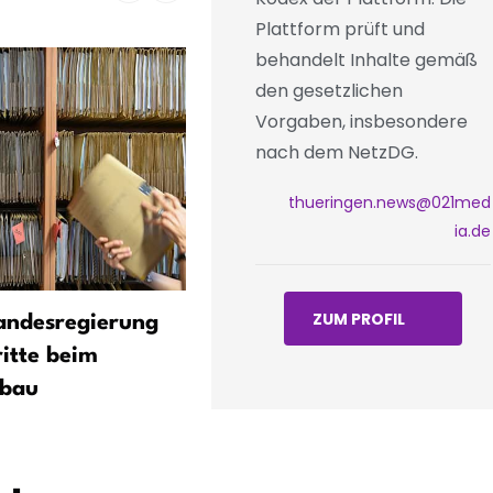
Plattform prüft und
behandelt Inhalte gemäß
den gesetzlichen
Vorgaben, insbesondere
nach dem NetzDG.
thueringen.news@021med
ia.de
ZUM PROFIL
andesregierung
Thüringen verliert 21.331
ritte beim
Einwohner – stärkster
bbau
Rückgang aller Länder