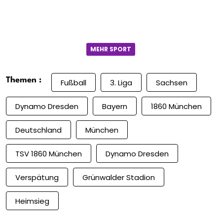
MEHR SPORT
Themen :
Fußball
3. Liga
Sachsen
Dynamo Dresden
Bayern
1860 München
Deutschland
München
TSV 1860 München
Dynamo Dresden
Verspätung
Grünwalder Stadion
Heimsieg