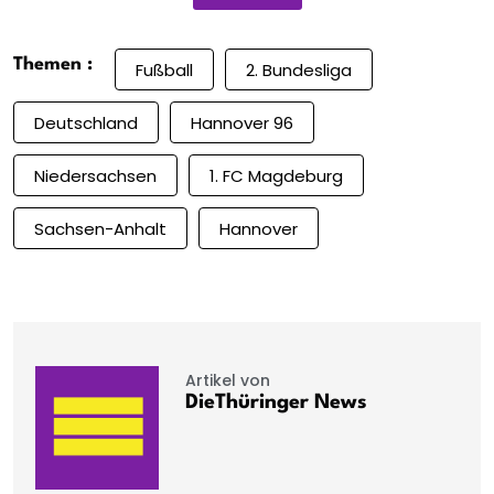
Themen :
Fußball
2. Bundesliga
Deutschland
Hannover 96
Niedersachsen
1. FC Magdeburg
Sachsen-Anhalt
Hannover
Artikel von
DieThüringer News