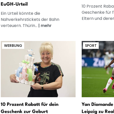
EuGH-Urteil
10 Prozent Rabat
Geschenke für 
Ein Urteil könnte die
Eltern und dere
Nahverkehrstickets der Bahn
verteuern. Thürin...
|
mehr
WERBUNG
SPORT
10 Prozent Rabatt für dein
Yan Diomande 
Geschenk zur Geburt
Leipzig zu Rea