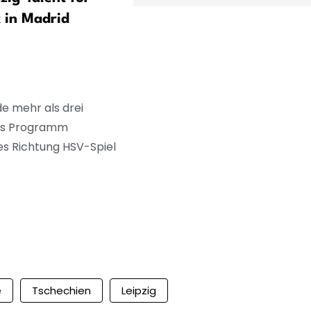
 in Madrid
Ertrunkene, Juni-Spitzenw
e mehr als drei
lles Programm
es Richtung HSV-Spiel
e
Tschechien
Leipzig