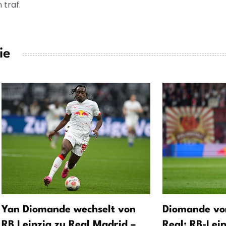
 traf.
ie
Yan Diomande wechselt von
Diomande vo
RB Leipzig zu Real Madrid –
Real: RB-Leip