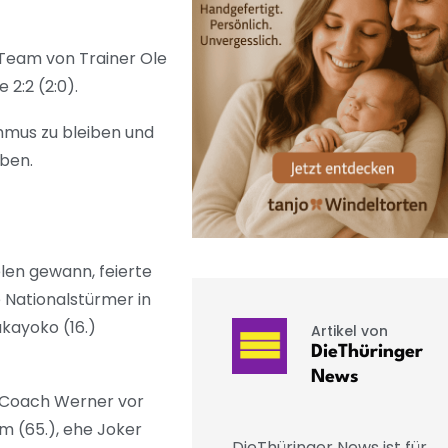
 Team von Trainer Ole
 2:2 (2:0).
hmus zu bleiben und
eben.
elen gewann, feierte
 Nationalstürmer in
akayoko (16.)
Artikel von
DieThüringer
News
-Coach Werner vor
m (65.), ehe Joker
DieThüringer News ist für