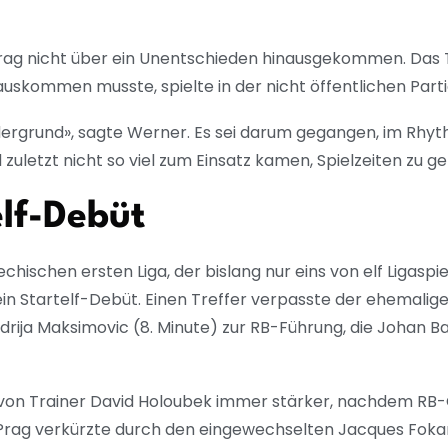
a Prag nicht über ein Unentschieden hinausgekommen. Das
uskommen musste, spielte in der nicht öffentlichen Partie
dergrund», sagte Werner. Es sei darum gegangen, im Rhyt
 zuletzt nicht so viel zum Einsatz kamen, Spielzeiten zu g
lf-Debüt
ischen ersten Liga, der bislang nur eins von elf Ligaspi
 Startelf-Debüt. Einen Treffer verpasste der ehemalige
drija Maksimovic (8. Minute) zur RB-Führung, die Johan B
 von Trainer David Holoubek immer stärker, nachdem RB
 Prag verkürzte durch den eingewechselten Jacques Foka