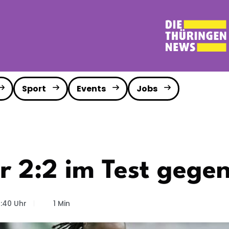
Sport
Events
Jobs
r 2:2 im Test gege
6:40 Uhr
1 Min