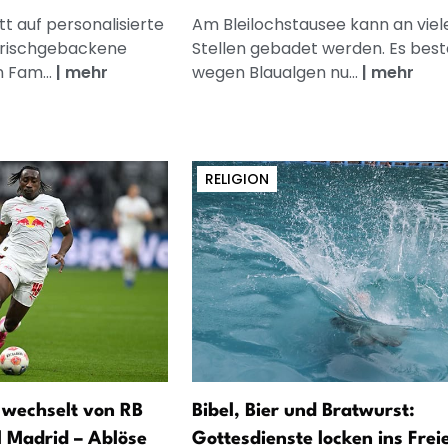
t auf personalisierte
Am Bleilochstausee kann an viel
frischgebackene
Stellen gebadet werden. Es best
n Fam...
|
mehr
wegen Blaualgen nu...
|
mehr
RELIGION
wechselt von RB
Bibel, Bier und Bratwurst:
l Madrid – Ablöse
Gottesdienste locken ins Frei