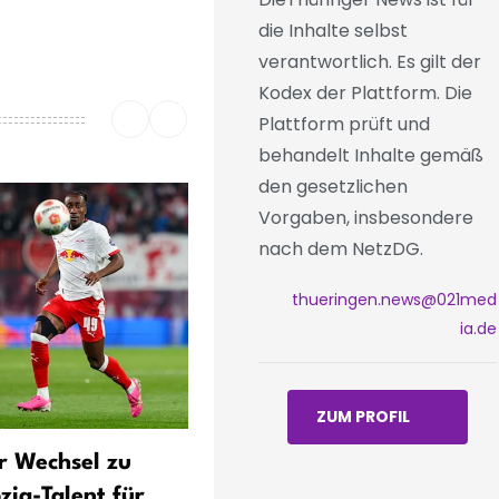
die Inhalte selbst
verantwortlich. Es gilt der
Kodex der Plattform. Die
Plattform prüft und
behandelt Inhalte gemäß
den gesetzlichen
Vorgaben, insbesondere
nach dem NetzDG.
thueringen.news@021med
ia.de
ZUM PROFIL
r Wechsel zu
Thüringen: Ein Badetoter b
zig-Talent für
Ende Juli – bundesweit 261