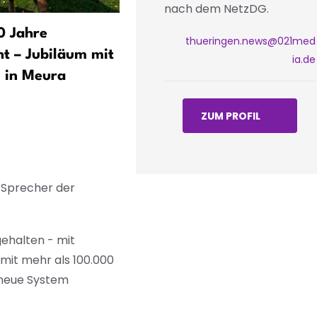
nach dem NetzDG.
0 Jahre
Rothirsch poliert sein Gew
thueringen.news@021med
ht – Jubiläum mit
für die Brunft auf
ia.de
 in Meura
ZUM PROFIL
 Sprecher der
ehalten - mit
 mit mehr als 100.000
 neue System