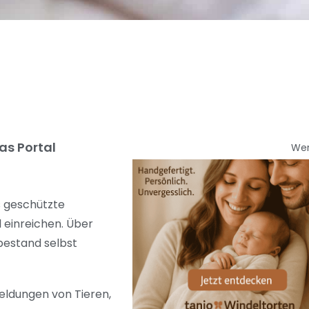
as Portal
We
s geschützte
l einreichen. Über
bestand selbst
eldungen von Tieren,