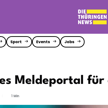
Sport
Events
Jobs
es Meldeportal für
1 Min