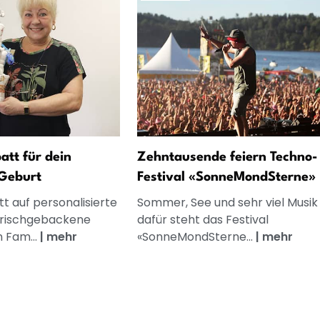
att für dein
Zehntausende feiern Techno-
Geburt
Festival «SonneMondSterne»
t auf personalisierte
Sommer, See und sehr viel Musik
frischgebackene
dafür steht das Festival
n Fam...
|
mehr
«SonneMondSterne...
|
mehr