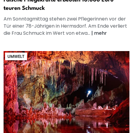
Falsche Pflegekräfte erbeuten 10.000 Euro
teuren Schmuck
Am Sonntagmittag stehen zwei Pflegerinnen vor der
Tür einer 78-Jährigen in Hermsdorf. Am Ende verliert
die Frau Schmuck im Wert von etwa...
|
mehr
UMWELT