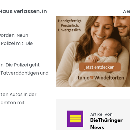
Haus verlassen. In
We
worden. Neun
olizei mit. Die
 Die Polizei geht
 Tatverdächtigen und
en Autos in der
eamten mit.
Artikel von
DieThüringer
News