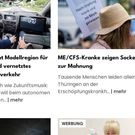
t Modellregion für
ME/CFS-Kranke zeigen Sock
 vernetztes
zur Mahnung
verkehr
Tausende Menschen leiden allein
Thüringen an der
ch wie Zukunftsmusik:
Erschöpfungskrankh...
|
mehr
 will beim autonomen
n...
|
mehr
WERBUNG