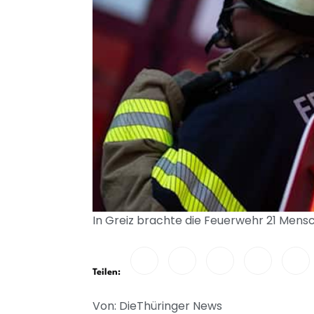
In Greiz brachte die Feuerwehr 21 Mensch
Teilen:
Von: DieThüringer News