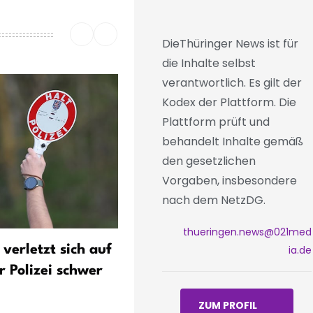
DieThüringer News ist für
die Inhalte selbst
verantwortlich. Es gilt der
Kodex der Plattform. Die
Plattform prüft und
behandelt Inhalte gemäß
den gesetzlichen
Vorgaben, insbesondere
nach dem NetzDG.
thueringen.news@021med
verletzt sich auf
Wie geht es weiter mit de
ia.de
r Polizei schwer
Kohlebrand bei Meuselwit
ZUM PROFIL