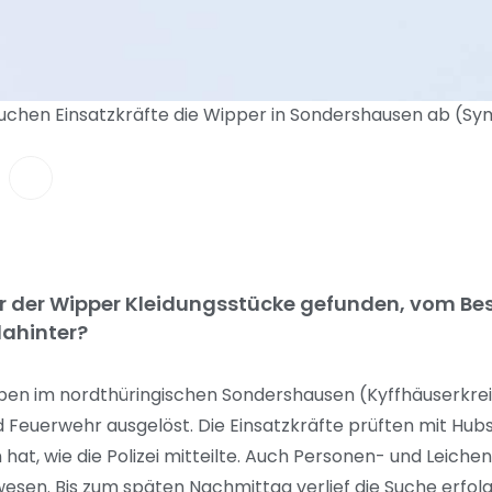
hen Einsatzkräfte die Wipper in Sondershausen ab (Symbo
der Wipper Kleidungsstücke gefunden, vom Besit
dahinter?
ben im nordthüringischen Sondershausen (Kyffhäuserkrei
d Feuerwehr ausgelöst. Die Einsatzkräfte prüften mit Hub
 hat, wie die Polizei mitteilte. Auch Personen- und Leich
esen. Bis zum späten Nachmittag verlief die Suche erfolg