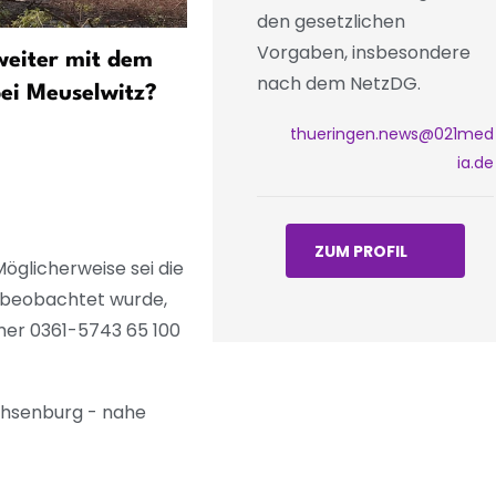
den gesetzlichen
Vorgaben, insbesondere
weiter mit dem
Notarztwagen auf A4
nach dem NetzDG.
ei Meuselwitz?
verunfallt - Rettungsassis
verletzt
thueringen.news@021med
ia.de
ZUM PROFIL
Möglicherweise sei die
n beobachtet wurde,
mer 0361-5743 65 100
achsenburg - nahe