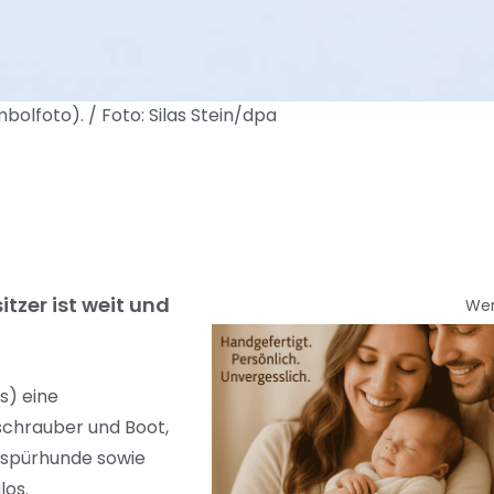
lfoto). / Foto: Silas Stein/dpa
zer ist weit und
We
s) eine
schrauber und Boot,
enspürhunde sowie
los.