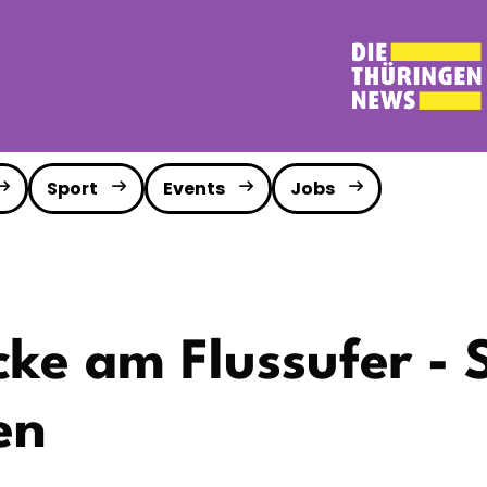
Sport
Events
Jobs
ke am Flussufer - 
en