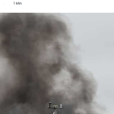
r
1 Min