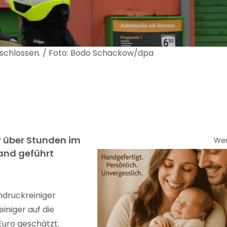
eschlossen. / Foto: Bodo Schackow/dpa
 über Stunden im
We
rand geführt
hdruckreiniger
iniger auf die
uro geschätzt.