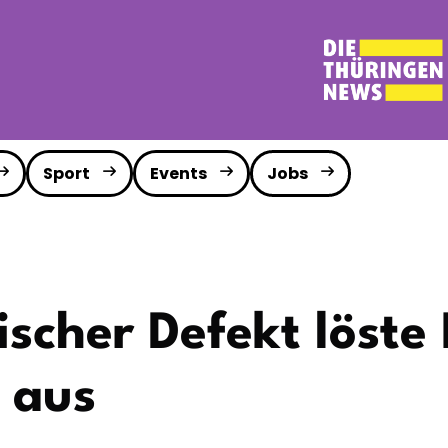
Sport
Events
Jobs
nischer Defekt löste
 aus