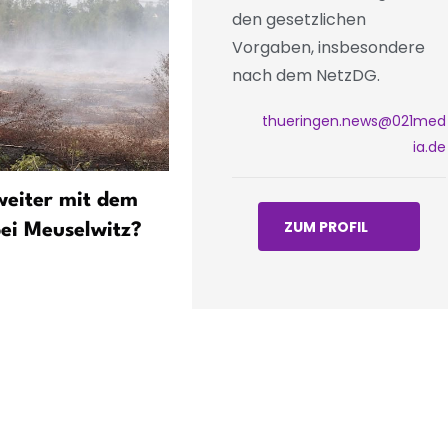
den gesetzlichen
Vorgaben, insbesondere
nach dem NetzDG.
thueringen.news@021med
ia.de
weiter mit dem
Notarztwagen auf A4
ZUM PROFIL
ei Meuselwitz?
verunfallt - Rettungsassis
verletzt