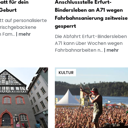
att für dein
Anschlussstelle Erfurt-
Geburt
Bindersleben an A71 wegen
Fahrbahnsanierung zeitweise
t auf personalisierte
gesperrt
frischgebackene
n Fam...
|
mehr
Die Abfahrt Erfurt-Bindersleben
A71 kann über Wochen wegen
Fahrbahnarbeiten n...
|
mehr
KULTUR