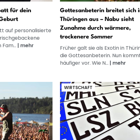
att für dein
Gottesanbeterin breitet sich i
Geburt
Thüringen aus – Nabu sieht
Zunahme durch wärmere,
t auf personalisierte
trockenere Sommer
frischgebackene
n Fam...
|
mehr
Früher galt sie als Exotin in Thüri
die Gottesanbeterin. Nun kommt
häufiger vor. Wie N...
|
mehr
WIRTSCHAFT