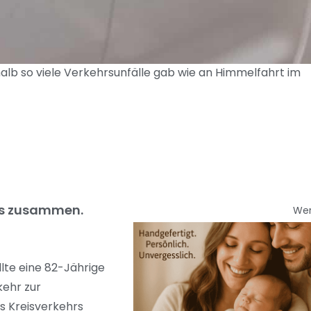
halb so viele Verkehrsunfälle gab wie an Himmelfahrt im
os zusammen.
We
lte eine 82-Jährige
ehr zur
s Kreisverkehrs