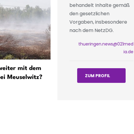
behandelt Inhalte gemäß
den gesetzlichen
Vorgaben, insbesondere
nach dem NetzDG.
thueringen.news@021med
ia.de
weiter mit dem
Notarztwagen auf A4
ZUM PROFIL
ei Meuselwitz?
verunfallt - Rettungsassis
verletzt