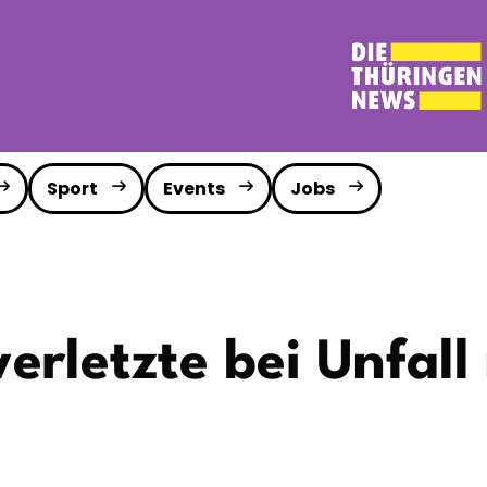
Sport
Events
Jobs
erletzte bei Unfal