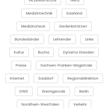
Hitzewarnstufe
Gera
Medizintechnik
Saarland
Medizincheck
Gedenkstätten
Bundesländer
Lehrender
Linke
Kultur
Bucha
Dynamo Dresden
Preise
Sachsen-Franken-Magistrale
Internet
Saaldorf
Regionaldirektion
DWD
Wernigerode
Berlin
Nordrhein-Westfalen
Verkehr