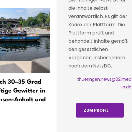
die Inhalte selbst
verantwortlich. Es gilt der
Kodex der Plattform. Die
Plattform prüft und
behandelt Inhalte gemäß
den gesetzlichen
Vorgaben, insbesondere
nach dem NetzDG.
thueringen.news@021med
ch 30–35 Grad
Tornado oder Fallböe - Wi
ia.de
ftige Gewitter in
sich Unwetter unterscheid
hsen-Anhalt und
ZUM PROFIL