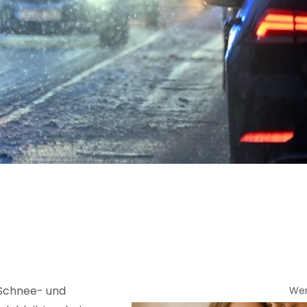
 Schnee- und
We