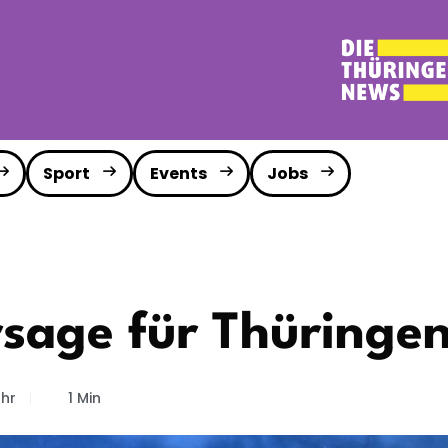
Sport
Events
Jobs
sage für Thüringe
Uhr
1 Min