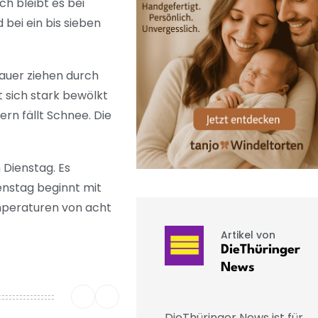
h bleibt es bei
bei ein bis sieben
hauer ziehen durch
t sich stark bewölkt
n fällt Schnee. Die
Dienstag. Es
ienstag beginnt mit
mperaturen von acht
Artikel von
DieThüringer
News
DieThüringer News ist für